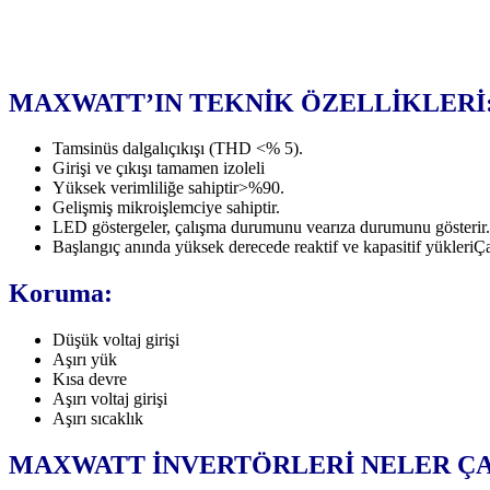
MAXWATT’IN TEKNİK ÖZELLİKLERİ
Tamsinüs dalgalıçıkışı (THD <% 5).
Girişi ve çıkışı tamamen izoleli
Yüksek verimliliğe sahiptir>%90.
Gelişmiş mikroişlemciye sahiptir.
LED göstergeler, çalışma durumunu vearıza durumunu gösterir.
Başlangıç anında yüksek derecede reaktif ve kapasitif yükleriÇal
Koruma:
Düşük voltaj girişi
Aşırı yük
Kısa devre
Aşırı voltaj girişi
Aşırı sıcaklık
MAXWATT İNVERTÖRLERİ NELER ÇA