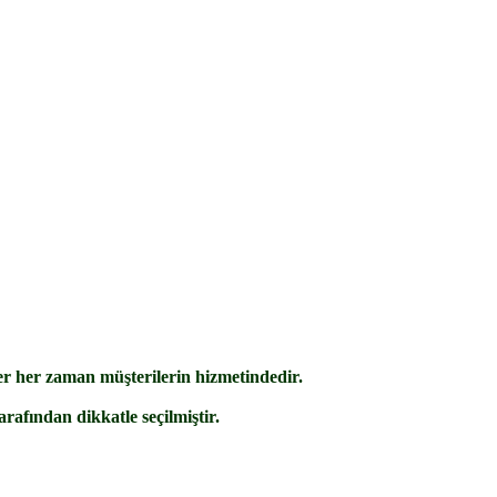
MW Serisi
Tam Sinüs
İnvertör
 her zaman müşterilerin hizmetindedir.
rafından dikkatle seçilmiştir.