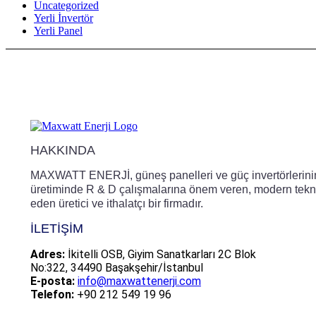
Uncategorized
Yerli İnvertör
Yerli Panel
HAKKINDA
MAXWATT ENERJİ, güneş panelleri ve güç invertörlerini
üretiminde R & D çalışmalarına önem veren, modern tekno
eden üretici ve ithalatçı bir firmadır.
İLETIŞIM
Adres:
İkitelli OSB, Giyim Sanatkarları 2C Blok
No:322, 34490 Başakşehir/İstanbul
E-posta:
info@maxwattenerji.com
Telefon:
+90 212 549 19 96